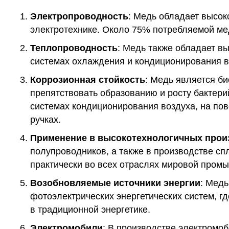
Электропроводность
: Медь обладает высок
электротехнике. Около 75% потребляемой мед
Теплопроводность
: Медь также обладает в
системах охлаждения и кондиционирования в
Коррозионная стойкость
: Медь является би
препятствовать образованию и росту бактерий
системах кондиционирования воздуха, на по
ручках.
Применение в высокотехнологичных прои
полупроводников, а также в производстве сп
практически во всех отраслях мировой пром
Возобновляемые источники энергии
: Медь
фотоэлектрических энергетических систем, гд
в традиционной энергетике.
Электромобили
: В производстве электромоб