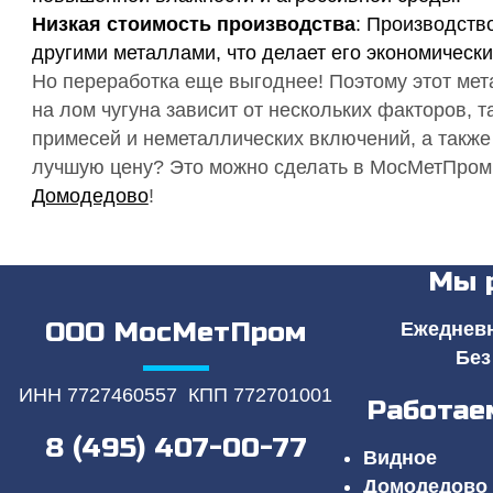
Низкая стоимость производства
: Производств
другими металлами, что делает его экономическ
Но переработка еще выгоднее! Поэтому этот мет
на лом чугуна зависит от нескольких факторов, т
примесей и неметаллических включений, а также 
лучшую цену? Это можно сделать в МосМетПро
Домодедово
!
Мы 
ООО МосМетПром
Ежедневно
Без
ИНН 7727460557 КПП 772701001
Работае
8 (495) 407-00-77
Видное
Домодедово