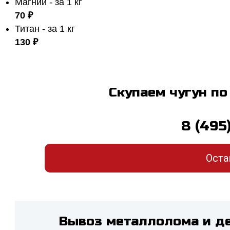
Магний - за 1 кг
70 ₽
Титан - за 1 кг
130 ₽
Скупаем чугун по
8 (495
Оста
Вывоз металлолома и д