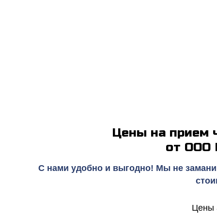
Прием чугу
по самым
Цены на прием 
от ООО
С нами удобно и выгодно! Мы не замани
стои
Цены 